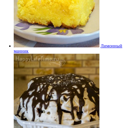
Лимонный
манник