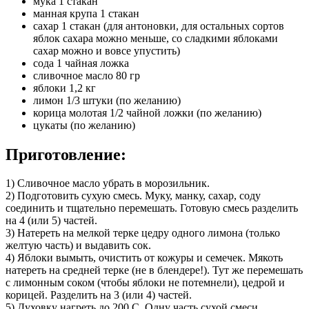
мука 1 стакан
манная крупа 1 стакан
сахар 1 стакан (для антоновки, для остальных сортов
яблок сахара можно меньше, со сладкими яблоками
сахар можно и вовсе упустить)
сода 1 чайная ложка
сливочное масло 80 гр
яблоки 1,2 кг
лимон 1/3 штуки (по желанию)
корица молотая 1/2 чайной ложки (по желанию)
цукаты (по желанию)
Приготовление:
1) Сливочное масло убрать в морозильник.
2) Подготовить сухую смесь. Муку, манку, сахар, соду
соединить и тщательно перемешать. Готовую смесь разделить
на 4 (или 5) частей.
3) Натереть на мелкой терке цедру одного лимона (только
желтую часть) и выдавить сок.
4) Яблоки вымыть, очистить от кожуры и семечек. Мякоть
натереть на средней терке (не в блендере!). Тут же перемешать
с лимонным соком (чтобы яблоки не потемнели), цедрой и
корицей. Разделить на 3 (или 4) частей.
5) Духовку нагреть до 200 С. Одну часть сухой смеси