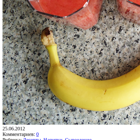
25.06.2012
Комментариев:
0
Рубрика:
Десерты
,
Напитки
,
Сыроедение