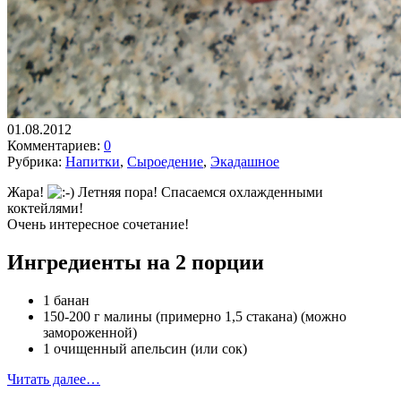
01.08.2012
Комментариев:
0
Рубрика:
Напитки
,
Сыроедение
,
Экадашное
Жара!
Летняя пора! Спасаемся охлажденными
коктейлями!
Очень интересное сочетание!
Ингредиенты на 2 порции
1 банан
150-200 г малины (примерно 1,5 стакана) (можно
замороженной)
1 очищенный апельсин (или сок)
Читать далее…