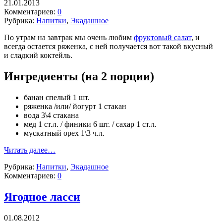
21.01.2013
Комментариев:
0
Рубрика:
Напитки
,
Экадашное
По утрам на завтрак мы очень любим
фруктовый салат
, и
всегда остается ряженка, с ней получается вот такой вкусный
и сладкий коктейль.
Ингредиенты (на 2 порции)
банан спелый 1 шт.
ряженка /или/ йогурт 1 стакан
вода 3\4 стакана
мед 1 ст.л. / финики 6 шт. / сахар 1 ст.л.
мускатный орех 1\3 ч.л.
Читать далее…
Рубрика:
Напитки
,
Экадашное
Комментариев:
0
Ягодное ласси
01.08.2012