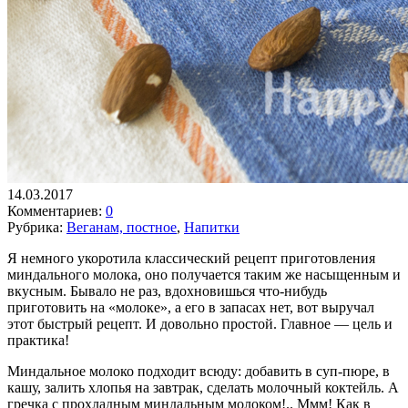
14.03.2017
Комментариев:
0
Рубрика:
Веганам, постное
,
Напитки
Я немного укоротила классический рецепт приготовления
миндального молока, оно получается таким же насыщенным и
вкусным. Бывало не раз, вдохновишься что-нибудь
приготовить на «молоке», а его в запасах нет, вот выручал
этот быстрый рецепт. И довольно простой. Главное — цель и
практика!
Миндальное молоко подходит всюду: добавить в суп-пюре, в
кашу, залить хлопья на завтрак, сделать молочный коктейль. А
гречка с прохладным миндальным молоком!.. Ммм! Как в