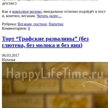
детстве:)
Как и
кокосовое молоко
, миндальное отлично подойдёт в пост
и, конечно, веганам.
Читать далее…
Рубрика:
Веганам, постное
,
Напитки
Комментариев:
0
Торт “Графские развалины” (без
глютена, без молока и без яиц)
06.03.2017
Наталья