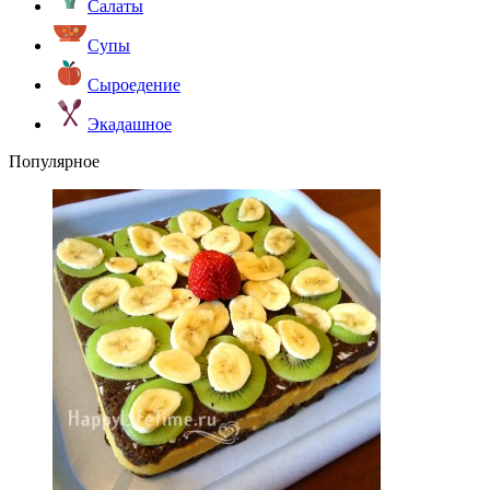
Салаты
Супы
Сыроедение
Экадашное
Популярное