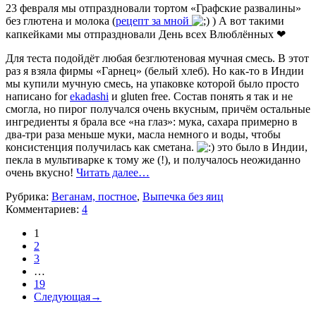
23 февраля мы отпраздновали тортом «Графские развалины»
без глютена и молока (
рецепт за мной
) А вот такими
капкейками мы отпраздновали День всех Влюблённых ❤
Для теста подойдёт любая безглютеновая мучная смесь. В этот
раз я взяла фирмы «Гарнец» (белый хлеб). Но как-то в Индии
мы купили мучную смесь, на упаковке которой было просто
написано for
ekadashi
и gluten free. Состав понять я так и не
смогла, но пирог получался очень вкусным, причём остальные
ингредиенты я брала все «на глаз»: мука, сахара примерно в
два-три раза меньше муки, масла немного и воды, чтобы
консистенция получилась как сметана.
это было в Индии,
пекла в мультиварке к тому же (!), и получалось неожиданно
очень вкусно!
Читать далее…
Рубрика:
Веганам, постное
,
Выпечка без яиц
Комментариев:
4
1
2
3
…
19
Следующая
→