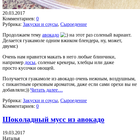
20.03.2017
Комментариев:
0
Рубрика:
Закуски и соусы
,
Сыроедение
Продолжаем тему
авокадо
на этот раз соленый вариант.
Делается гуакамоле одним вжиком блендера, ну, может,
двумя:)
Очень нам нравится макать в него любые блинчики,
например
досы
, соленые крекеры, хлебцы или даже
просто кусочки овощей.
Получается гуакамоле из авокадо очень нежным, воздушным,
с пикантным ореховым ароматом, даже если сами орехи вы не
добавляли;))
Читать далее…
Рубрика:
Закуски и соусы
,
Сыроедение
Комментариев:
0
Шоколадный мусс из авокадо
19.03.2017
Наталья