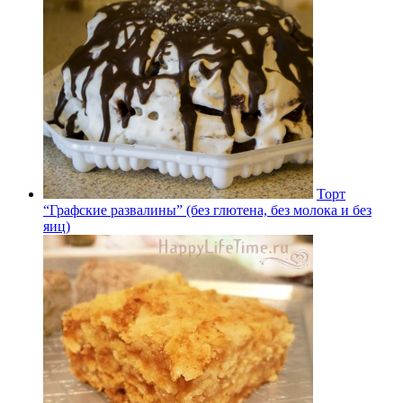
Торт
“Графские развалины” (без глютена, без молока и без
яиц)