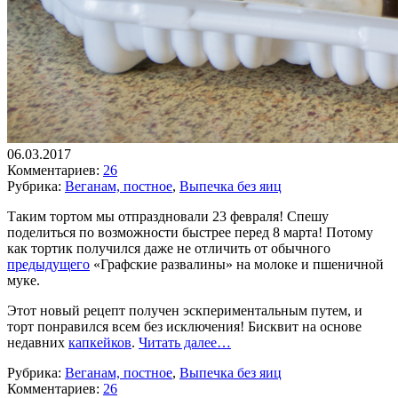
06.03.2017
Комментариев:
26
Рубрика:
Веганам, постное
,
Выпечка без яиц
Таким тортом мы отпраздновали 23 февраля! Спешу
поделиться по возможности быстрее перед 8 марта! Потому
как тортик получился даже не отличить от обычного
предыдущего
«Графские развалины» на молоке и пшеничной
муке.
Этот новый рецепт получен эскпериментальным путем, и
торт понравился всем без исключения! Бисквит на основе
недавних
капкейков
.
Читать далее…
Рубрика:
Веганам, постное
,
Выпечка без яиц
Комментариев:
26