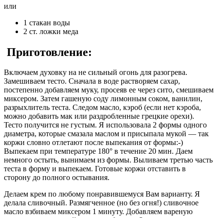
или
1 стакан воды
2 ст. ложки меда
Приготовление:
Включаем духовку на не сильный огонь для разогрева.
Замешиваем тесто. Сначала в воде растворяем сахар,
постепенно добавляем муку, просеяв ее через сито, смешиваем
миксером. Затем гашеную соду лимонным соком, ванилин,
разрыхлитель теста. Следом масло, кэроб (если нет кэроба,
можно добавить мак или раздробленные грецкие орехи).
Тесто получится не густым. Я использовала 2 формы одного
диаметра, которые смазала маслом и присыпала мукой — так
коржи словно отлетают после выпекания от формы:-)
Выпекаем при температуре 180° в течение 20 мин. Даем
немного остыть, вынимаем из формы. Выливаем третью часть
теста в форму и выпекаем. Готовые коржи отставить в
сторону до полного остывания.
Делаем крем по любому понравившемуся Вам варианту. Я
делала сливочный. Размягченное (но без огня!) сливочное
масло взбиваем миксером 1 минуту. Добавляем вареную