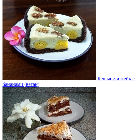
Кешью-чизкейк с
бананами (веган)