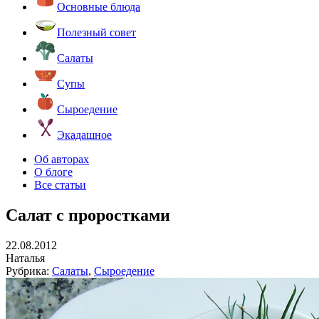
Основные блюда
Полезный совет
Салаты
Супы
Сыроедение
Экадашное
Об авторах
О блоге
Все статьи
Салат с проростками
22.08.2012
Наталья
Рубрика:
Салаты
,
Сыроедение