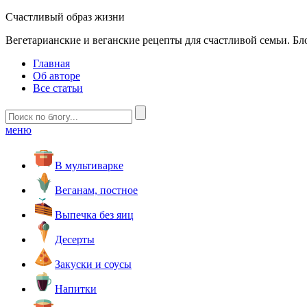
Счастливый образ жизни
Вегетарианские и веганские рецепты для счастливой семьи. Бл
Главная
Об авторе
Все статьи
меню
В мультиварке
Веганам, постное
Выпечка без яиц
Десерты
Закуски и соусы
Напитки