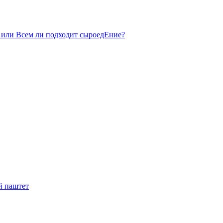
 или Всем ли подходит сыроедЕние?
й паштет