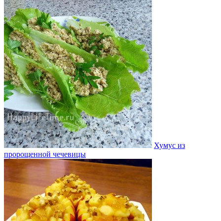
Хумус из
пророщенной чечевицы