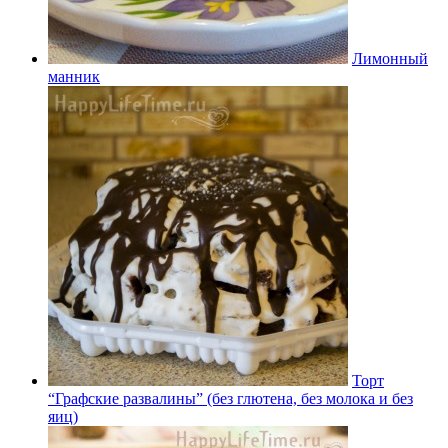
Лимонный
манник
Торт
“Графские развалины” (без глютена, без молока и без
яиц)