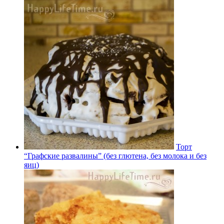
Торт
“Графские развалины” (без глютена, без молока и без
яиц)