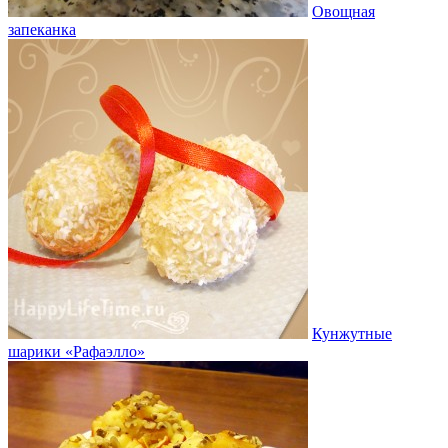
Овощная
запеканка
Кунжутные
шарики «Рафаэлло»