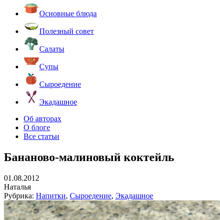
Основные блюда
Полезный совет
Салаты
Супы
Сыроедение
Экадашное
Об авторах
О блоге
Все статьи
Бананово-малиновый коктейль
01.08.2012
Наталья
Рубрика:
Напитки
,
Сыроедение
,
Экадашное